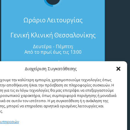
Ωράριο Λειτουργίας
Γενική Κλινική Θεσσαλονίκης
Δευτέρα - Πέμπτη:
Από το πρωί έως τις 13:00
Ιατρείο
Διαχείριση Συγκατάθεσης
Δευτέρα – Πέμπτη: 17:00 – 21:00
Παρασκευή: 09:00 – 13:30
έχουμε την καλύτερη εμπειρία, χρησιμοποιούμε τεχνολογίες όπως
α την αποθήκευση ή/και την πρόσβαση σε πληροφορίες συσκευών. Η
η για τις εν λόγω τεχνολογίες θα μας επιτρέψει να επεξεργαστούμε
ροσωπικού χαρακτήρα, όπως συμπεριφορά περιήγησης ή μοναδικά
ικά σε αυτόν τον ιστότοπο. Η μη συγκατάθεση ή η ανάκληση της
ης, μπορεί να επηρεάσει αρνητικά ορισμένες λειτουργίες και
ς.
 υπηρεσιών