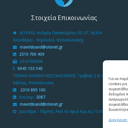
Στοιχεία Επικοινωνίας
ΙΑΤΡΕΙΟ
: Ανδρέα Παπανδρέου 35-37, 56334
Ελευθέριο - Κορδελιό, Θεσσαλονίκης
mavridisand@otenet.gr
2310 700 409
2310700098
6945 153 545
ΓΕΝΙΚΗ ΚΛΙΝΙΚΗ ΘΕΣΣΑΛΟΝΙΚΗΣ
: Γραβιάς 2 & Μ.
Για να παρ
Κάλλας, Θεσσαλονίκη
cookies γι
συγκατάθεσ
2310 895 100
δεδομένα π
Εσωτερ.:
2087
αναγνωριστ
mavridisand@otenet.gr
συγκατάθεσ
δυνατότητε
(Δευτέρα - Πέμπτη: Από το πρωί έως τις 13:00)
Διαχείριση