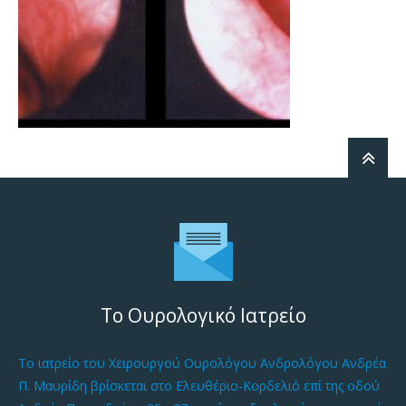
Το Ουρολογικό Ιατρείο
Το ιατρείο του Χειρουργού Ουρολόγου Ανδρολόγου Ανδρέα
Π. Μαυρίδη βρίσκεται στο Ελευθέριο-Κορδελιό επί της οδού