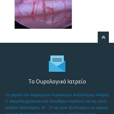
Το Ουρολογικό Ιατρείο
Το ιατρείο του Χειρουργού Ουρολόγου Ανδρολόγου Ανδρέα
Π. Μαυρίδη βρίσκεται στο Ελευθέριο-Κορδελιό επί της οδού
Ανδρέα Παπανδρέου 35 - 37 και είναι εξοπλισμένο με ιατρικά
μηχανήματα τελευταίας τεχνολογίας, κατάλληλα για τη