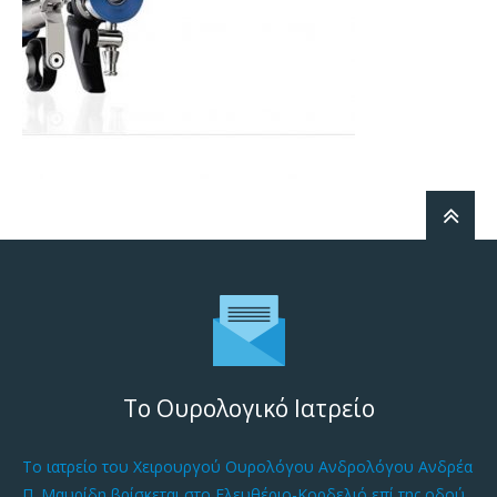
Το Ουρολογικό Ιατρείο
Το ιατρείο του Χειρουργού Ουρολόγου Ανδρολόγου Ανδρέα
Π. Μαυρίδη βρίσκεται στο Ελευθέριο-Κορδελιό επί της οδού