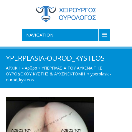
NAVIGATION
YPERPLASIA-OUROD_KYSTEOS
ΑΡΧΙΚΗ
»
Άρθρα
»
ΥΠΕΡΠΛΑΣΙΑ ΤΟΥ ΑΥΧΕΝΑ ΤΗΣ
ΟΥΡΟΔΟΧΟΥ ΚΥΣΤΗΣ & ΑΥΧΕΝΕΚΤΟΜΗ
»
yperplasia-
ourod_kysteos