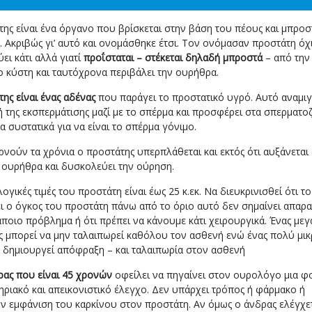
ης είναι ένα όργανο που βρίσκεται στην βάση του πέους και μπρο
. Ακριβώς γι’ αυτό και ονομάσθηκε έτσι. Τον ονόμασαν προστάτη όχι
ει κάτι αλλά γιατί
προΐσταται – στέκεται δηλαδή μπροστά
– από την
 κύστη και ταυτόχρονα περιβάλει την ουρήθρα.
ης είναι ένας αδένας
που παράγει το προστατικό υγρό. Αυτό αναμιγ
ή της εκσπερμάτισης μαζί με το σπέρμα και προσφέρει στα σπερματο
α συστατικά για να είναι το σπέρμα γόνιμο.
νούν τα χρόνια ο προστάτης υπερπλάθεται και εκτός ότι αυξάνεται
ν ουρήθρα και δυσκολεύει την ούρηση.
ογικές τιμές του προστάτη είναι έως 25 κ.εκ. Να διευκρινισθεί ότι το
 ο όγκος του προστάτη πάνω από το όριο αυτό δεν σημαίνει απαραί
ποιο πρόβλημα ή ότι πρέπει να κάνουμε κάτι χειρουργικά. Ένας μεγ
ς μπορεί να μην ταλαιπωρεί καθόλου τον ασθενή ενώ ένας πολύ μι
 δημιουργεί απόφραξη – και ταλαιπωρία στον ασθενή
ρας που είναι 45 χρονών
οφείλει να πηγαίνει στον ουρολόγο μια φ
ηριακό και απεικονιστικό έλεγχο. Δεν υπάρχει τρόπος ή φάρμακο ή
ν εμφάνιση του καρκίνου στον προστάτη. Αν όμως ο άνδρας ελέγχε