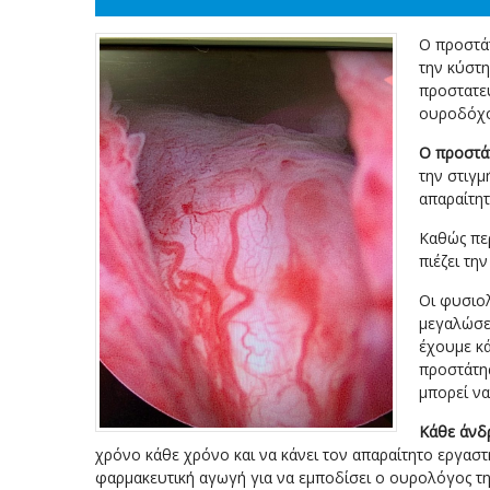
Ο προστάτ
την κύστη
προστατεύ
ουροδόχο
Ο προστάτ
την στιγμ
απαραίτητ
Καθώς περ
πιέζει τη
Οι φυσιολ
μεγαλώσει
έχουμε κά
προστάτη
μπορεί να
Κάθε άνδ
χρόνο κάθε χρόνο και να κάνει τον απαραίτητο εργαστ
φαρμακευτική αγωγή για να εμποδίσει ο ουρολόγος τη