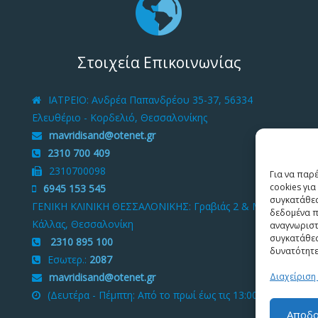
Στοιχεία Επικοινωνίας
ΙΑΤΡΕΙΟ
: Ανδρέα Παπανδρέου 35-37, 56334
Ελευθέριο - Κορδελιό, Θεσσαλονίκης
mavridisand@otenet.gr
2310 700 409
2310700098
Για να παρ
cookies γι
6945 153 545
συγκατάθεσ
ΓΕΝΙΚΗ ΚΛΙΝΙΚΗ ΘΕΣΣΑΛΟΝΙΚΗΣ
: Γραβιάς 2 & Μ.
δεδομένα π
Κάλλας, Θεσσαλονίκη
αναγνωριστ
συγκατάθεσ
2310 895 100
δυνατότητε
Εσωτερ.:
2087
mavridisand@otenet.gr
Διαχείριση
(Δευτέρα - Πέμπτη: Από το πρωί έως τις 13:00)
Αποδο