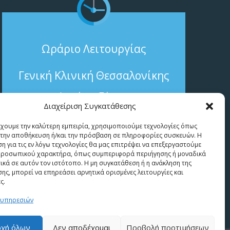
Ωράριο Λειτουργίας
Γενική Κλινική Θεσσαλονίκης
Δευτέρα - Πέμπτη:
Από το πρωί έως τις 13:00
Διαχείριση Συγκατάθεσης
Ιατρείο
έχουμε την καλύτερη εμπειρία, χρησιμοποιούμε τεχνολογίες όπως
α την αποθήκευση ή/και την πρόσβαση σε πληροφορίες συσκευών. Η
η για τις εν λόγω τεχνολογίες θα μας επιτρέψει να επεξεργαστούμε
Δευτέρα – Πέμπτη: 17:00 – 21:00
ροσωπικού χαρακτήρα, όπως συμπεριφορά περιήγησης ή μοναδικά
Παρασκευή: 09:00 – 13:30
ικά σε αυτόν τον ιστότοπο. Η μη συγκατάθεση ή η ανάκληση της
ης, μπορεί να επηρεάσει αρνητικά ορισμένες λειτουργίες και
ς.
 υπηρεσιών
χή όλων
Δεν αποδέχομαι
Προβολή προτιμήσεων